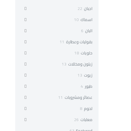
22
اجبان
22
منتج
10
اسماك
10
منتجات
6
البان
6
منتجات
11
بقوليات وعطارة
11
منتج
18
حلويات
18
منتج
13
زيتون ومخللات
13
منتج
13
زيوت
13
منتج
4
طيور
4
منتجات
11
عصائر ومشروبات
11
منتج
8
لحوم
8
منتجات
26
معلبات
26
منتج
63
63
Featured