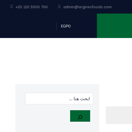
+20 120 5000 700
admin@argiresfoods.com
EGP0
البحث