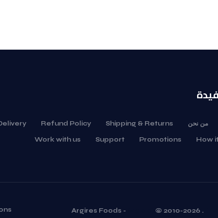
فيدة
من نحن
Shipping & Returns
Refund Policy
Delivery
Work with us
Support
Promotions
How i
ons
Argires Foods
-
(v 3.0.0)
© 2010-
2026
.
Priv