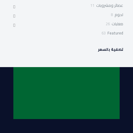
منتجات
11
عصائر ومشروبات
11
منتج
8
لحوم
8
منتجات
26
معلبات
26
منتج
63
63
Featured
منتج
تصفية بالسعر