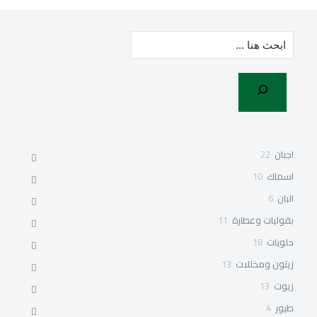
البحث
22
اجبان
22
منتج
10
اسماك
10
منتجات
6
البان
6
منتجات
11
بقوليات وعطارة
11
منتج
18
حلويات
18
منتج
13
زيتون ومخللات
13
منتج
13
زيوت
13
منتج
4
طيور
4