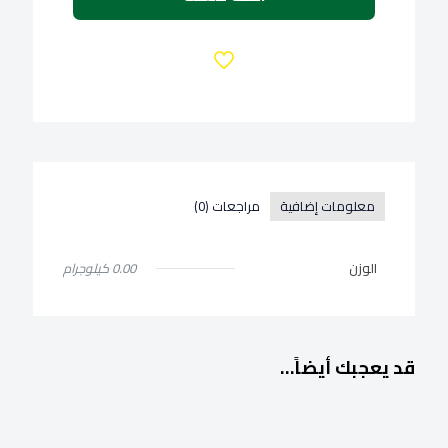
الحامضة
والبصل
-
40
جرام
معلومات إضافية
مراجعات (0)
الوزن
0.00 كيلوجرام
قد يعجبك أيضاً…