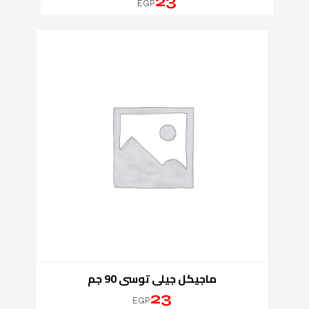
23
EGP
ماجيكل جيلى توسى 90 جم
23
EGP