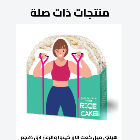
منتجات ذات صلة
هيلثي ميل كعك الارز كينوا والزعتر 3ق 24جم