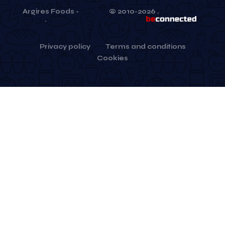
Argires Foods
-
(v 3.0.0)
© 2010-
2026
.
Privacy
Policy
.
Developed & Desgined by
Privacy policy
Terms and conditions
Cookies