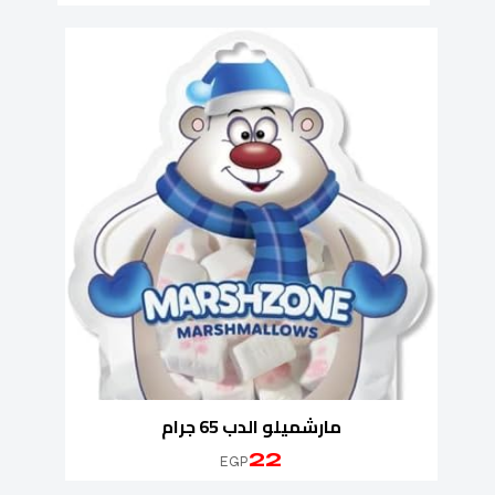
مارشميلو الدب 65 جرام
22
EGP