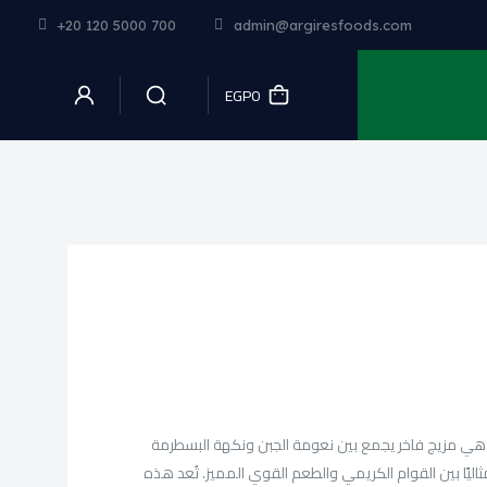
+20 120 5000 700
admin@argiresfoods.com
EGP0
هي مزيج فاخر يجمع بين نعومة الجبن ونكهة البسطرمة
ا مثاليًا بين القوام الكريمي والطعم القوي المميز. تُعد هذه