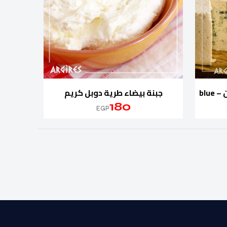
جبنة ريكفورد مستوردة بالوزن – blue
جبنة بيضاء طرية دوبل كريم
180
EGP