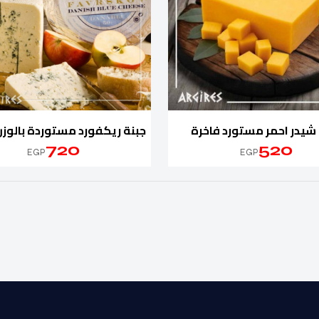
 شيدر احمر مستورد فاخرة
cheese
720
520
EGP
EGP