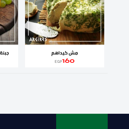
مِش كيداهم
جبنة
160
EGP