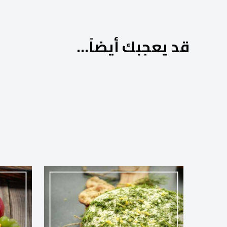
قد يعجبك أيضاً…