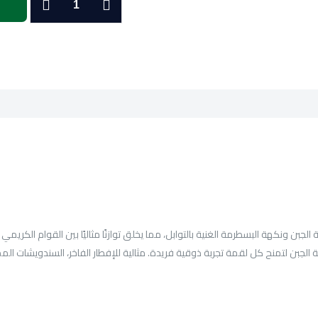
جبنة
رومى
بسطرمة
ونكهة البسطرمة الغنية بالتوابل، مما يخلق توازنًا مثاليًا بين القوام الكريمي وال
 الجبن لتمنح كل لقمة تجربة ذوقية فريدة. مثالية للإفطار الفاخر، السندويشات الم