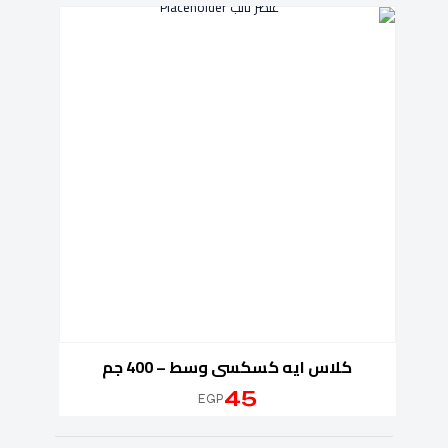
كلاس ايه كسكسى وسط – 400 جم
45
EGP