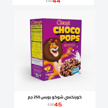
44
EGP
كورنكسي شوكو بوبس 250 جم
45
EGP