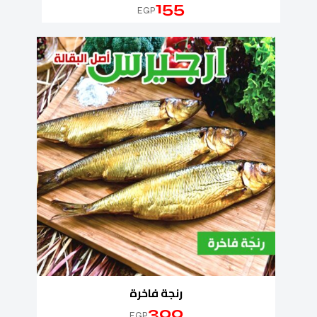
155
EGP
رنجة فاخرة
300
EGP