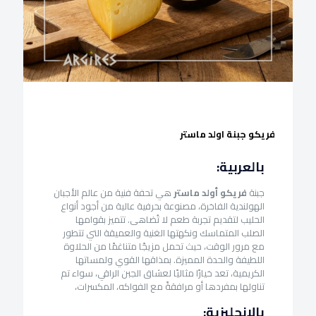
فريكو جبنة اولد ماستر
بالعربية:
جبنة
فريكو أولد ماستر
هي تحفة فنية من عالم الأجبان
الهولندية الفاخرة، مصنوعة بحرفية عالية من أجود أنواع
الحليب لتقديم تجربة طعم لا تُضاهى. تتميز بقوامها
الصلب المتماسك ونكهتها الغنية والعميقة التي تتطور
مع مرور الوقت، حيث تحمل مزيجًا متناغمًا من الحلاوة
اللطيفة والحدة المميزة. بمذاقها القوي ولمساتها
الكريمية، تعد خيارًا مثاليًا لعشاق الجبن الراقي، سواء تم
تناولها بمفردها أو مرافقةً مع الفواكه، المكسرات،
بالإنجليزية: