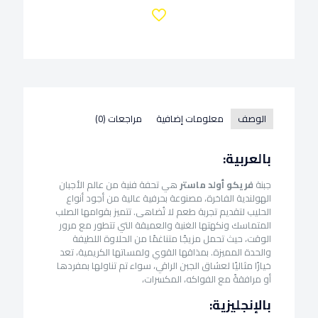
الوصف
معلومات إضافية
مراجعات (0)
بالعربية:
جبنة
فريكو أولد ماستر
هي تحفة فنية من عالم الأجبان
الهولندية الفاخرة، مصنوعة بحرفية عالية من أجود أنواع
الحليب لتقديم تجربة طعم لا تُضاهى. تتميز بقوامها الصلب
المتماسك ونكهتها الغنية والعميقة التي تتطور مع مرور
الوقت، حيث تحمل مزيجًا متناغمًا من الحلاوة اللطيفة
والحدة المميزة. بمذاقها القوي ولمساتها الكريمية، تعد
خيارًا مثاليًا لعشاق الجبن الراقي، سواء تم تناولها بمفردها
أو مرافقةً مع الفواكه، المكسرات،
بالإنجليزية: