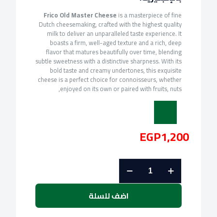
Frico Old Master Cheese
is a masterpiece of fine
Dutch cheesemaking, crafted with the highest quality
milk to deliver an unparalleled taste experience. It
boasts a firm, well-aged texture and a rich, deep
flavor that matures beautifully over time, blending
subtle sweetness with a distinctive sharpness. With its
bold taste and creamy undertones, this exquisite
cheese is a perfect choice for connoisseurs, whether
enjoyed on its own or paired with fruits, nuts,
EGP
1,200
كمية
فريكو
جبنة
اولد
اضف للسلة
ماستر